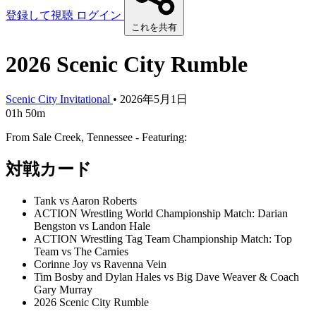
登録して視聴
ログイン
これを共有
2026 Scenic City Rumble
Scenic City Invitational
•
2026年5月1日
01h 50m
From Sale Creek, Tennessee - Featuring:
対戦カード
Tank vs Aaron Roberts
ACTION Wrestling World Championship Match: Darian
Bengston vs Landon Hale
ACTION Wrestling Tag Team Championship Match: Top
Team vs The Carnies
Corinne Joy vs Ravenna Vein
Tim Bosby and Dylan Hales vs Big Dave Weaver & Coach
Gary Murray
2026 Scenic City Rumble