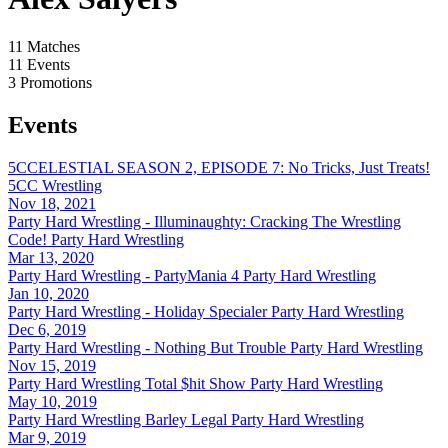
11
Matches
11
Events
3
Promotions
Events
5CCELESTIAL SEASON 2, EPISODE 7: No Tricks, Just Treats!
5CC Wrestling
Nov 18, 2021
Party Hard Wrestling - Illuminaughty: Cracking The Wrestling
Code!
Party Hard Wrestling
Mar 13, 2020
Party Hard Wrestling - PartyMania 4
Party Hard Wrestling
Jan 10, 2020
Party Hard Wrestling - Holiday Specialer
Party Hard Wrestling
Dec 6, 2019
Party Hard Wrestling - Nothing But Trouble
Party Hard Wrestling
Nov 15, 2019
Party Hard Wrestling Total $hit Show
Party Hard Wrestling
May 10, 2019
Party Hard Wrestling Barley Legal
Party Hard Wrestling
Mar 9, 2019