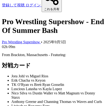
登録して視聴
ログイン
これを共有
Pro Wrestling Supershow - End
Of Summer Bash
Pro Wrestling Supershow
•
2025年9月5日
02h 09m
From Brackton, Massachusetts - Featuring:
対戦カード
Jora Johl vs Miguel Rios
Erik Chacha vs Keyon
TK O'Ryan vs Brett Ryan Gosselin
Luscious Latasha vs Kayla Lopez
Nico Silva vs Dustin Waller vs Matt Magnum vs Donny
Staxx
Anthony Greene and Channing Thomas vs Waves and Curls
Liviyah vs Roxanna Fury