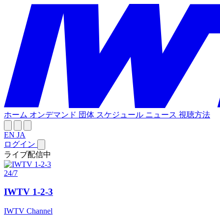
ホーム
オンデマンド
団体
スケジュール
ニュース
視聴方法
EN
JA
ログイン
ライブ配信中
24/7
IWTV 1-2-3
IWTV Channel