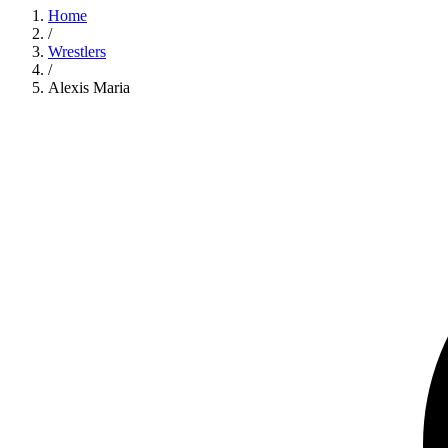
Home
/
Wrestlers
/
Alexis Maria