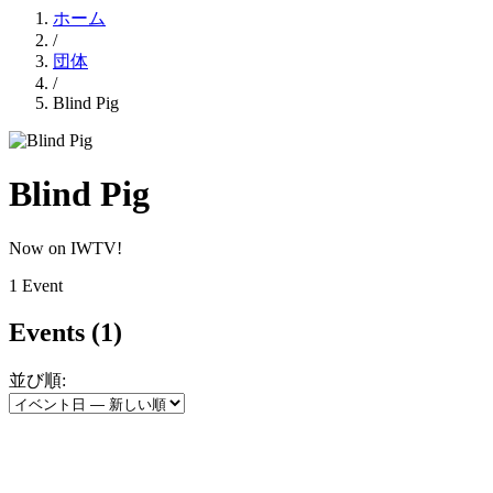
ホーム
/
団体
/
Blind Pig
Blind Pig
Now on IWTV!
1 Event
Events
(1)
並び順: