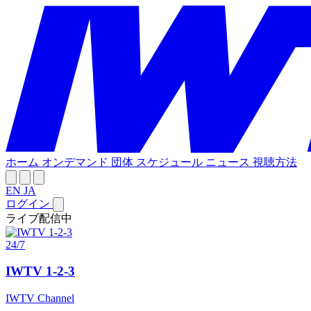
ホーム
オンデマンド
団体
スケジュール
ニュース
視聴方法
EN
JA
ログイン
ライブ配信中
24/7
IWTV 1-2-3
IWTV Channel