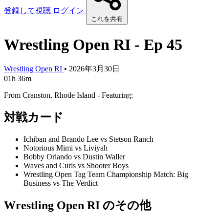
登録して視聴
ログイン
これを共有
Wrestling Open RI - Ep 45
Wrestling Open RI
•
2026年3月30日
01h 36m
From Cranston, Rhode Island - Featuring:
対戦カード
Ichiban and Brando Lee vs Stetson Ranch
Notorious Mimi vs Liviyah
Bobby Orlando vs Dustin Waller
Waves and Curls vs Shooter Boys
Wrestling Open Tag Team Championship Match: Big
Business vs The Verdict
Wrestling Open RI のその他