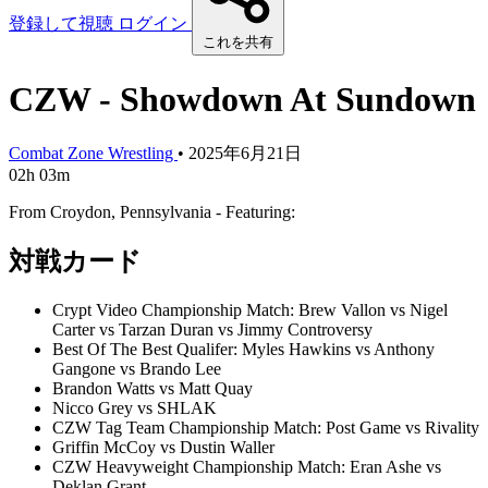
登録して視聴
ログイン
これを共有
CZW - Showdown At Sundown
Combat Zone Wrestling
•
2025年6月21日
02h 03m
From Croydon, Pennsylvania - Featuring:
対戦カード
Crypt Video Championship Match: Brew Vallon vs Nigel
Carter vs Tarzan Duran vs Jimmy Controversy
Best Of The Best Qualifer: Myles Hawkins vs Anthony
Gangone vs Brando Lee
Brandon Watts vs Matt Quay
Nicco Grey vs SHLAK
CZW Tag Team Championship Match: Post Game vs Rivality
Griffin McCoy vs Dustin Waller
CZW Heavyweight Championship Match: Eran Ashe vs
Deklan Grant