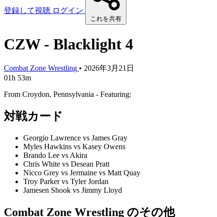
登録して視聴
ログイン
これを共有
CZW - Blacklight 4
Combat Zone Wrestling
•
2026年3月21日
01h 53m
From Croydon, Pennsylvania - Featuring:
対戦カード
Georgio Lawrence vs James Gray
Myles Hawkins vs Kasey Owens
Brando Lee vs Akira
Chris White vs Desean Pratt
Nicco Grey vs Jermaine vs Matt Quay
Troy Parker vs Tyler Jordan
Jamesen Shook vs Jimmy Lloyd
Combat Zone Wrestling のその他