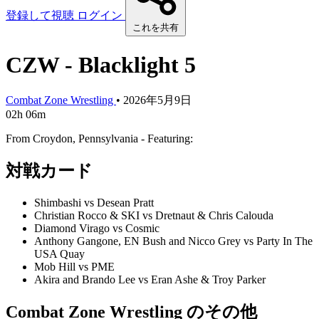
登録して視聴
ログイン
これを共有
CZW - Blacklight 5
Combat Zone Wrestling
•
2026年5月9日
02h 06m
From Croydon, Pennsylvania - Featuring:
対戦カード
Shimbashi vs Desean Pratt
Christian Rocco & SKI vs Dretnaut & Chris Calouda
Diamond Virago vs Cosmic
Anthony Gangone, EN Bush and Nicco Grey vs Party In The
USA Quay
Mob Hill vs PME
Akira and Brando Lee vs Eran Ashe & Troy Parker
Combat Zone Wrestling のその他