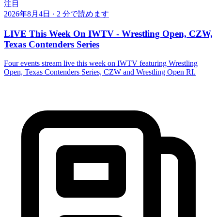
注目
2026年8月4日
·
2 分で読めます
LIVE This Week On IWTV - Wrestling Open, CZW,
Texas Contenders Series
Four events stream live this week on IWTV featuring Wrestling
Open, Texas Contenders Series, CZW and Wrestling Open RI.